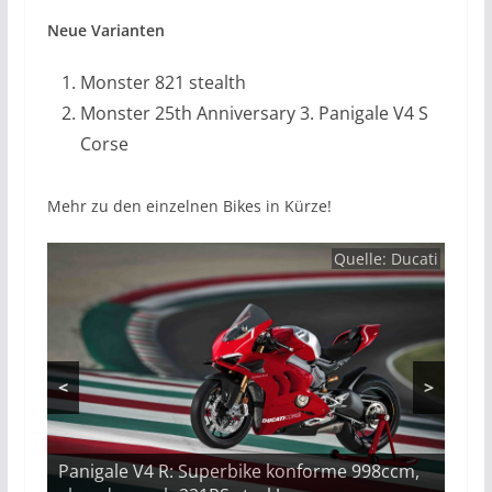
Neue Varianten
Monster 821 stealth
Monster 25th Anniversary 3. Panigale V4 S
Corse
Mehr zu den einzelnen Bikes in Kürze!
Quelle:
Ducati
Ducati
Ducati
Ducati
Ducati
Ducati
<
>
Panigale V4 R: Superbike konforme 998ccm,