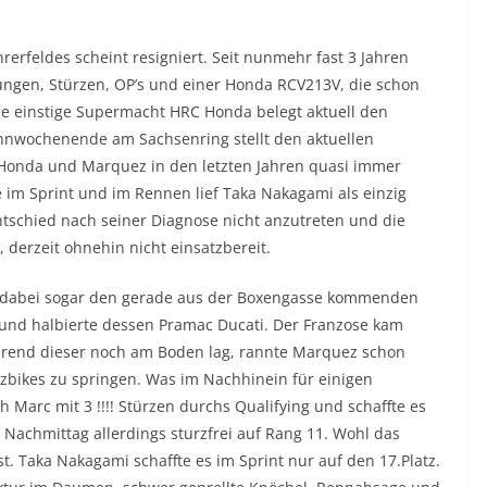
rerfeldes scheint resigniert. Seit nunmehr fast 3 Jahren
ungen, Stürzen, OP’s und einer Honda RCV213V, die schon
Die einstige Supermacht HRC Honda belegt aktuell den
nnwochenende am Sachsenring stellt den aktuellen
r Honda und Marquez in den letzten Jahren quasi immer
 im Sprint und im Rennen lief Taka Nakagami als einzig
entschied nach seiner Diagnose nicht anzutreten und die
, derzeit ohnehin nicht einsatzbereit.
e dabei sogar den gerade aus der Boxengasse kommenden
 und halbierte dessen Pramac Ducati. Der Franzose kam
hrend dieser noch am Boden lag, rannte Marquez schon
tzbikes zu springen. Was im Nachhinein für einigen
 Marc mit 3 !!!! Stürzen durchs Qualifying und schaffte es
 Nachmittag allerdings sturzfrei auf Rang 11. Wohl das
. Taka Nakagami schaffte es im Sprint nur auf den 17.Platz.