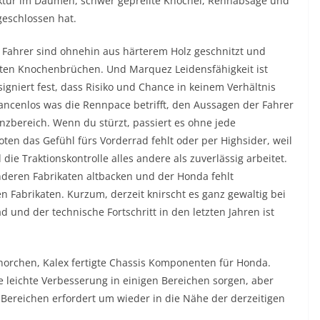
aktur im Daumen, schwer geprellte Knöchel, Rennabsage und
geschlossen hat.
 Fahrer sind ohnehin aus härterem Holz geschnitzt und
ten Knochenbrüchen. Und Marquez Leidensfähigkeit ist
igniert fest, dass Risiko und Chance in keinem Verhältnis
hancenlos was die Rennpace betrifft, den Aussagen der Fahrer
enzbereich. Wenn du stürzt, passiert es ohne jede
oten das Gefühl fürs Vorderrad fehlt oder per Highsider, weil
die Traktionskontrolle alles andere als zuverlässig arbeitet.
nderen Fabrikaten altbacken und der Honda fehlt
n Fabrikaten. Kurzum, derzeit knirscht es ganz gewaltig bei
und der technische Fortschritt in den letzten Jahren ist
horchen, Kalex fertigte Chassis Komponenten für Honda.
e leichte Verbesserung in einigen Bereichen sorgen, aber
 Bereichen erfordert um wieder in die Nähe der derzeitigen