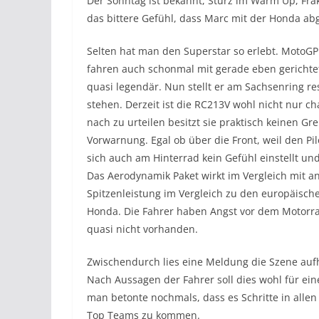
Der Sonntag ist bekannt, Sturz im Warm Up, Fr
das bittere Gefühl, dass Marc mit der Honda ab
Selten hat man den Superstar so erlebt. MotoGP
fahren auch schonmal mit gerade eben gerichte
quasi legendär. Nun stellt er am Sachsenring res
stehen. Derzeit ist die RC213V wohl nicht nur c
nach zu urteilen besitzt sie praktisch keinen Gr
Vorwarnung. Egal ob über die Front, weil den Pil
sich auch am Hinterrad kein Gefühl einstellt und 
Das Aerodynamik Paket wirkt im Vergleich mit a
Spitzenleistung im Vergleich zu den europäische
Honda. Die Fahrer haben Angst vor dem Motorrad 
quasi nicht vorhanden.
Zwischendurch lies eine Meldung die Szene auf
Nach Aussagen der Fahrer soll dies wohl für ein
man betonte nochmals, dass es Schritte in allen
Top Teams zu kommen.