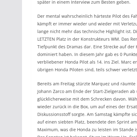
später in einem Interview zum Besten geben.
Der mental wahrscheinlich härteste Pilot des Fah
kämpft er immer wieder und wieder mit Verletz
lange nicht mehr das technische Highlight ist. 
LETZTEN Platz in der Konstrukteurs WM. Das Re
Tiefpunkt des Dramas dar. Eine Strecke auf de
dominiert haben. In diesem Jahr gab es 0 Punkte
verbliebener Honda Pilot als 14. ins Ziel. Marc 
übrigen Honda Piloten sind, teils schwer verletzt
Bereits am Freitag stürzte Marquez und räumt
Johann Zarco am Ende der Start-Zielgeraden ab
glücklicherweise mit dem Schrecken davon. Wä
wieder zurück in die Box, um auf eines der Ersa
Diskussionsstoff sorgte. Am Samstag kämpfte sich
auf einen siebten Platz, beendete den Sprint am
Maximum, was die Honda zu leisten im Stande ist