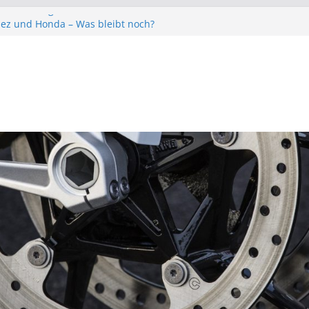
Ducati Panigale V4 25°
ez und Honda – Was bleibt noch?
h Street Triple RS
uheiten 2020 – Die neuen Bikes fürs
ahr
H2 – Endlich der Kompressor im Naked Bike