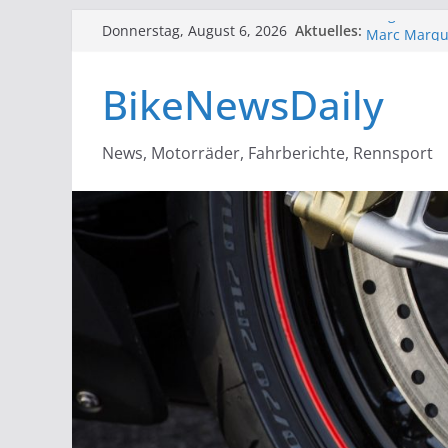
Zum
Aktuelles:
King Carl – 
Donnerstag, August 6, 2026
Inhalt
Marc Marqu
2020 Triump
springen
BikeNewsDaily
Motorrad Ne
kommende J
Kawasaki Z 
News, Motorräder, Fahrberichte, Rennsport