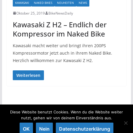
KAWASAKI
NAKED BIKES
NEUHEITEN
NEWS
Oktober 25, 2019
BikeNewsDaily
Kawasaki Z H2 – Endlich der
Kompressor im Naked Bike
Kawasaki macht weiter und bringt ihren 200PS
Kompressormotor jetzt auch in ihrem Naked Bike.
Herzlich willkommen zur Kawasaki Z H2.
Weiterlesen
Diese Website benutzt Cookies. Wenn du die Website weiter
nutzt, gehen wir von deinem Einverständnis aus.
Copyright © 2026
BikeNewsDaily
. Alle Rechte vorbehalten.
Theme:
ColorMag
von ThemeGrill. Präsentiert von
OK
Nein
Datenschutzerklärung