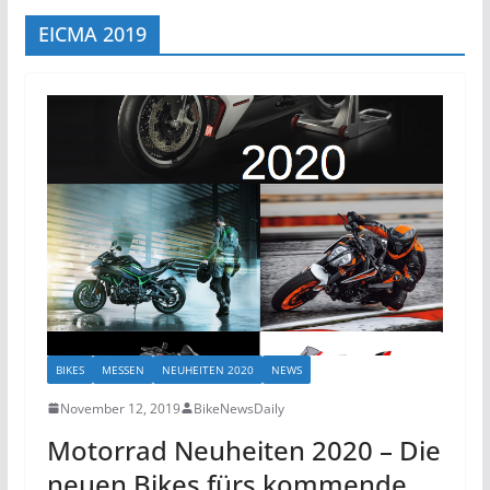
EICMA 2019
BIKES
MESSEN
NEUHEITEN 2020
NEWS
November 12, 2019
BikeNewsDaily
Motorrad Neuheiten 2020 – Die
neuen Bikes fürs kommende